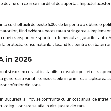
 devine din ce in ce mai dificil de suportat. Impactul acestor 
nta cu cheltuieli de peste 5.000 de lei pentru a obtine o pol
umatorilor, fiind evidenta necesitatea stringenta a implement
a unei transparente sporite in domeniul asigurarilor auto. Ace
 si la protectia consumatorilor, lasand loc pentru dezbateri am
A in 2026
ial si extrem de vital in stabilirea costului politei de raspun
a genereaza variatii considerabile in primirea si aplicarea ac
turor soferilor din zona.
in Bucuresti si Ilfov se confrunta cu un cost anual de intreti
 colegii lor care se afla in alte judete din tara.