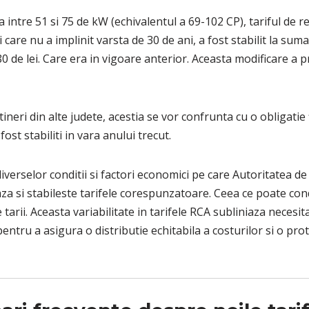
intre 51 si 75 de kW (echivalentul a 69-102 CP), tariful de r
si care nu a implinit varsta de 30 de ani, a fost stabilit la sum
 de lei. Care era in vigoare anterior. Aceasta modificare a pre
 tineri din alte judete, acestia se vor confrunta cu o obligatie
ost stabiliti in vara anului trecut.
 diverselor conditii si factori economici pe care Autoritatea d
za si stabileste tarifele corespunzatoare. Ceea ce poate cond
le tarii. Aceasta variabilitate in tarifele RCA subliniaza necesi
 pentru a asigura o distributie echitabila a costurilor si o pro