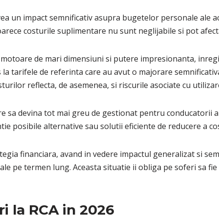
vea un impact semnificativ asupra bugetelor personale ale ace
rece costurile suplimentare nu sunt neglijabile si pot afecta 
motoare de mari dimensiuni si putere impresionanta, inregis
s la tarifele de referinta care au avut o majorare semnificat
turilor reflecta, de asemenea, si riscurile asociate cu utiliz
are sa devina tot mai greu de gestionat pentru conducatorii a
ie posibile alternative sau solutii eficiente de reducere a cos
ategia financiara, avand in vedere impactul generalizat si sem
le pe termen lung. Aceasta situatie ii obliga pe soferi sa fie 
ri la RCA in 2026